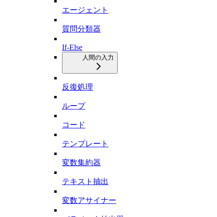
エージェント
質問分類器
If-Else
人間の入力
反復処理
ループ
コード
テンプレート
変数集約器
テキスト抽出
変数アサイナー