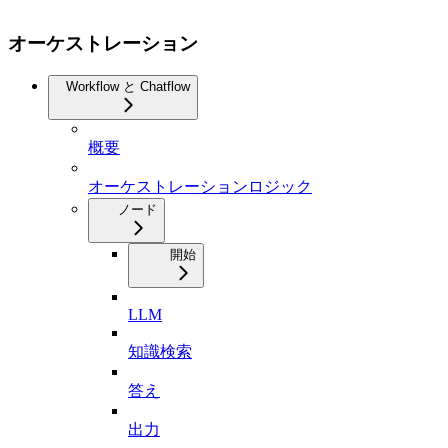
オーケストレーション
Workflow と Chatflow
概要
オーケストレーションロジック
ノード
開始
LLM
知識検索
答え
出力