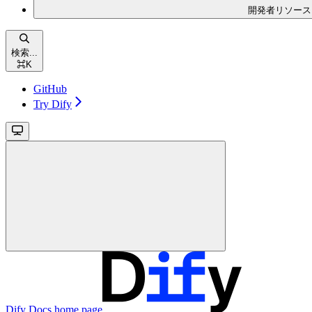
開発者リソース
検索...
⌘
K
GitHub
Try Dify
Dify Docs
home page