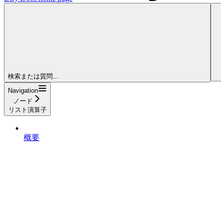
検索または質問...
Navigation
ノード
リスト演算子
概要