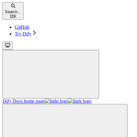
Search...
⌘
K
GitHub
Try Dify
Dify Docs
home page