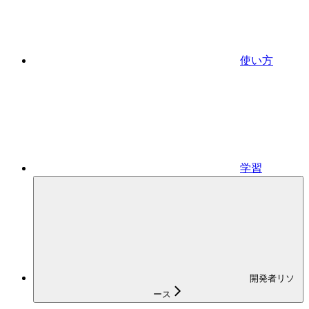
使い方
学習
開発者リソ
ース