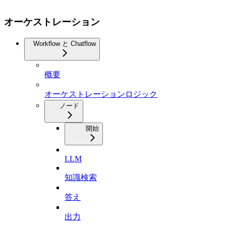
オーケストレーション
Workflow と Chatflow
概要
オーケストレーションロジック
ノード
開始
LLM
知識検索
答え
出力