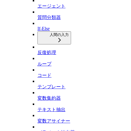
エージェント
質問分類器
If-Else
人間の入力
反復処理
ループ
コード
テンプレート
変数集約器
テキスト抽出
変数アサイナー