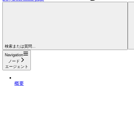
検索または質問...
Navigation
ノード
エージェント
概要