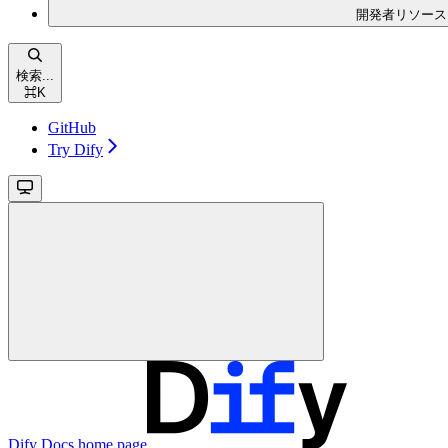
開発者リソース
検索...
⌘
K
GitHub
Try Dify
Dify Docs
home page